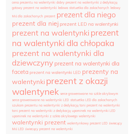
cena prezentu na walentynki
dobry prezent na walentynki z dedykacją
gotowy prezent na walentynki
ledowa statuetka dla zakochanych
ledowy
prezent dla niego
Miś dla zakochanych
prezent
prezent dla niej
prezent LED na walentynki
prezent
prezent na walentynki
na walentynki dla chłopaka
prezent na walentynki dla
dziewczyny
prezent na walentynki dla
prezenty na
faceta
prezent na walentynki LED
prezent z okazji
walentynki
walentynek
serce grawerowane na szkle akrylowym
serce grawerowane na walentynki LED
statuetka LED dla zakochanych
szukam prezentu na walentynki z dedykacją
tani prezent na walentynki
tani prezent na walentynki z dedykacją
upominek na walentynki LED
upominek na walentynki z szkła akrylowego
walentynki
walentynki prezent
walentynkowy prezent LED
świecący
Miś LED
świecący prezent na walentynki