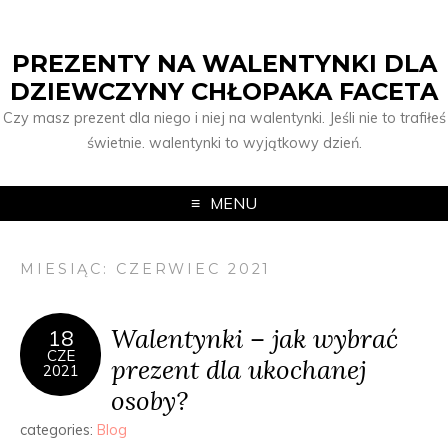
PREZENTY NA WALENTYNKI DLA
DZIEWCZYNY CHŁOPAKA FACETA
Czy masz prezent dla niego i niej na walentynki. Jeśli nie to trafiłeś
świetnie. walentynki to wyjątkowy dzień.
MENU
MIESIĄC: CZERWIEC 2021
Walentynki – jak wybrać
18
CZE
prezent dla ukochanej
2021
osoby?
categories:
Blog